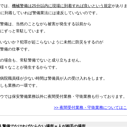
では、
機械警備は25分以内に現場に到着すれば良いという規定
があり
内に到着していれば警備業法には違反していないのです。
警備は、当然のことながら被害が発生する以前から
にずっと常駐しています。
いないか？犯罪が起こらないように未然に防災をするのが
警備の仕事です。
の場合も、常駐警備でないと成り立ちません。
様々なことが発生するからです。
病院職員様が少ない時間は警備員が人の受け入れをします。
しも業務の一環です。
ウでは保安警備業務以外に夜間受付業務・守衛業務も行っております。
>> 夜間受付業務・守衛業務については
人警備でなければならない場所＝人が相手の場所