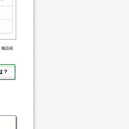
、施設経
は？