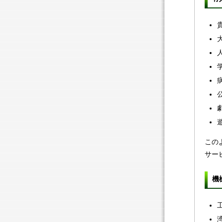
この
サー
機