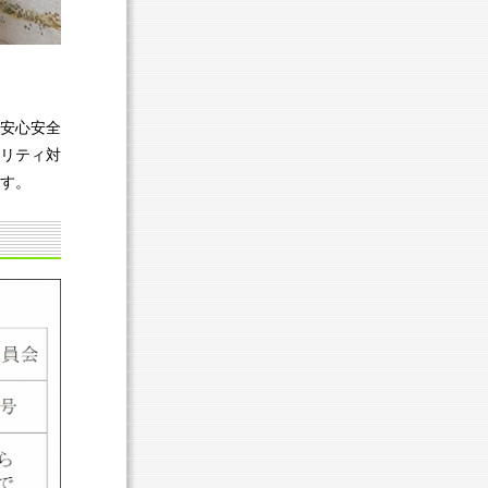
安心安全
リティ対
す。