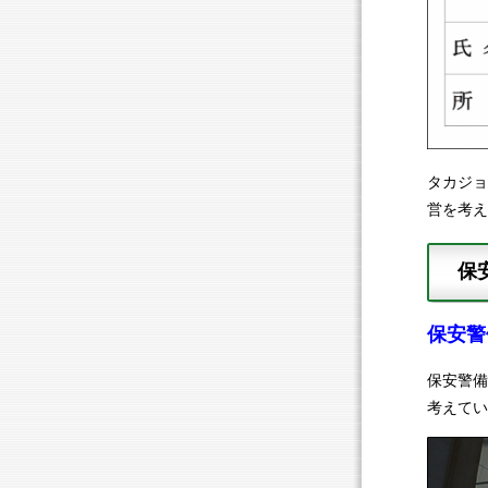
タカジョ
営を考え
保
保安警
保安警備
考えてい