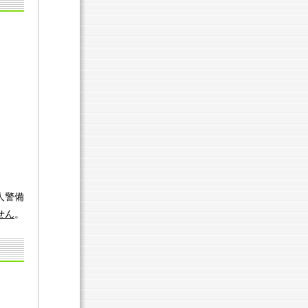
人警備
せん
。