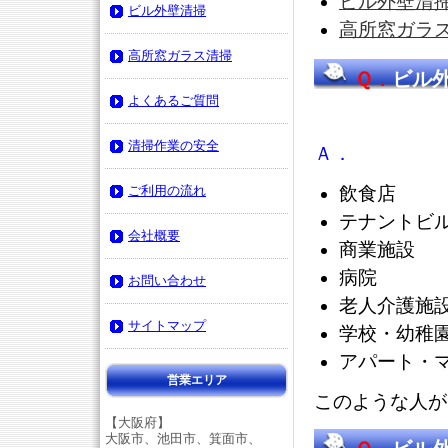
ビル外壁清
ビル外壁清掃
高所窓ガラ
高所窓ガラス清掃
Ｑ．
ビル
よくあるご質問
メですか
清掃作業の安全
Ａ．
ご利用の流れ
飲食店
テナントビ
会社概要
商業施設
病院
お問い合わせ
老人介護施
サイトマップ
学校・幼稚
アパート・
営業エリア
このような人が
【大阪府】
大阪市、池田市、箕面市、