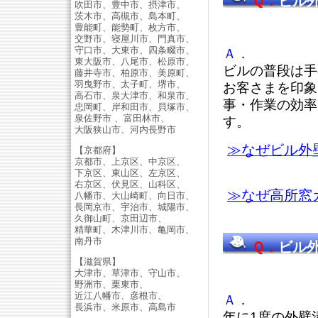
Ｑ．
ビル
吹田市、豊中市、摂津市、
茨木市、高槻市、島本町、
か？
豊能町、能勢町、枚方市、
交野市、寝屋川市、門真市、
守口市、大東市、四条畷市、
Ａ．
東大阪市、八尾市、松原市、
ビルの普段は手
藤井寺市、柏原市、美原町、
羽曳野市、太子町、堺市、
お客さまを印象
高石市、泉大津市、和泉市、
事・作業の効率
忠岡町、岸和田市、貝塚市、
泉佐野市 、富田林市、
す。
大阪狭山市、河内長野市
≫なぜビル外
【京都府】
京都市、上京区、中京区、
下京区、東山区、左京区、
右京区、伏見区、山科区、
≫なぜ高所窓
八幡市、大山崎町、向日市、
長岡京市、宇治市、城陽市、
久御山町、京田辺市、
精華町、木津川市、亀岡市、
南丹市
Ｑ．
ビル
【滋賀県】
ですか？
大津市、草津市、守山市、
野洲市、栗東市、
近江八幡市、彦根市、
Ａ．
長浜市、米原市、高島市
年に1度の外壁