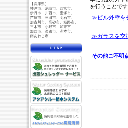
【兵庫県】
を行うことです
神戸市、尼崎市、西宮市、
伊丹市、川西市、宝塚市、
≫ビル外壁を
芦屋市、三田市、明石市、
加古川市、高砂市、姫路市、
三木市、小野市、加東市、
加西市、淡路市、洲本市、
≫ガラスを交
南あわじ市
ＬＩＮＫ
その他ご不明